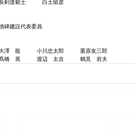
長剣道範士　　　白土留彦
徳碑建設代表委員
大澤　龍　　　小川忠太郎　　　栗原友三郎
髙橋　英　　　渡辺　太吉　　　鶴見　岩夫