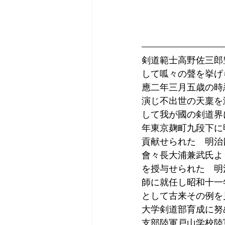
剣道範士高野佐三郎
して呱々の聲を挙げ
應二年三月五歳の時
演じ不出世の天稟を
して我が國の剣道界
年東京麹町九段下に
貢献せられた　明治
會々長大浦兼武氏よ
を授与せられた　明
師に就任し昭和十一
として古来その例を
大学剣道部育成に努
支部陸軍戸山学校陸