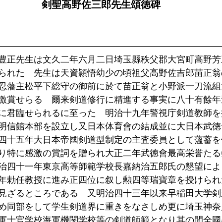
剣聖高野佐三郎先生頌徳碑
豊正先生は文久二年六月二日埼玉縣秩父郡大宮町高野芳
られた　先生は天資頴悟幼少の頃祖父高野佐吉郎苗正翁
忍藩主松平下総守の御前に於て苗正翁と小野派一刀流組
激賞せらる　爾来剣道修行に精進する事実に八十有餘年
に君臨せられるに至った　明治十九年警視庁剣道教師を
明信館本部を設立し又日本体育會の結成並に大日本武徳
四十五年大日本帝國剣道型制定の主査委員として薀蓄を
り特に感激の賞詞を贈られ大正二年武徳會最高栄誉たる
治四十一年東京高等師範学校長嘉納治五郎氏の懇望によ
年勅任教授に進み正四位に叙し勲四等瑞寶章を授けられ
見ざるところである　又明治四十三年以来早稲田大学剣
め同部をして学生剣道界に重きをなさしめ更に埼玉神奈
軍士官学校海軍機関学校等の剣道師範となり其の間全國