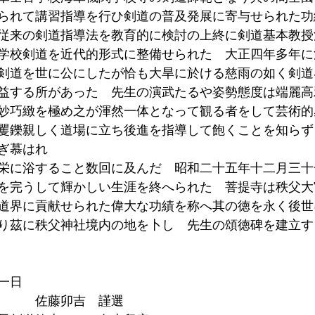
られて講習指導を行ひ剣道の普及発展に寄与せられた功
従来の剣道指導法を教育的に検討の上終に剣道基本教授
学校剣道を近代的形式に整備せられた　大正四年多年に
剣道を世に公にしたが恰も大旱に於ける慈雨の如く剣道
益する所があった　先生の演武たるや姿勢態度は端麗高
妙巧緻を極め之が渾然一体となって観る者をして芸術的
矍鑠親しく道場に立ち後進を指導して飽くことを知らず
ぎ慕はれ
栄に浴すること数回に及んだ　昭和二十五年十二月三十
を完うして輝かしい生涯を終へられた　菩提寺は秩父大
道界に貢献せられた偉大な功績を称へ其の徳を永く後世
り茲に秩父神社境内の地を卜し　先生の頌徳碑を建立す
一日
　　　佐藤卯吉　謹選