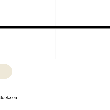
tlook.com
き書き 高野キミと塾生が