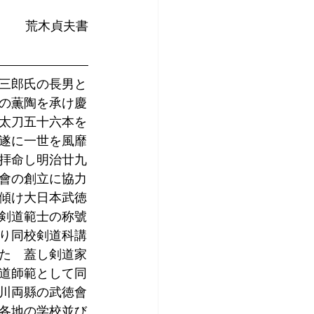
荒木貞夫書
三郎氏の長男と
の薫陶を承け慶
太刀五十六本を
遂に一世を風靡
拝命し明治廿九
會の創立に協力
傾け大日本武徳
剣道範士の称號
り同校剣道科講
た　蓋し剣道家
道師範として同
川両縣の武徳會
各地の学校並び