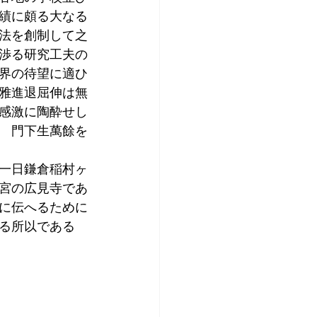
績に頗る大なる
法を創制して之
渉る研究工夫の
界の待望に適ひ
雅進退屈伸は無
感激に陶酔せし
　門下生萬餘を
一日鎌倉稲村ヶ
宮の広見寺であ
に伝へるために
る所以である