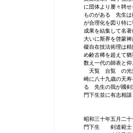
に団体より屡々聘せ
ものがある　先生は
が合理化を図り特に
成果を結集して名著
大いに斯界を啓蒙裨
礙自在技法術理は精
め齢古稀を超えて猶
数え一代の師表と仰
　天覧　台覧　の光
崎に八十九歳の天寿
る　先生の我が國剣
門下生並に有志相謀
昭和三十年五月二十
門下生　　剣道範士