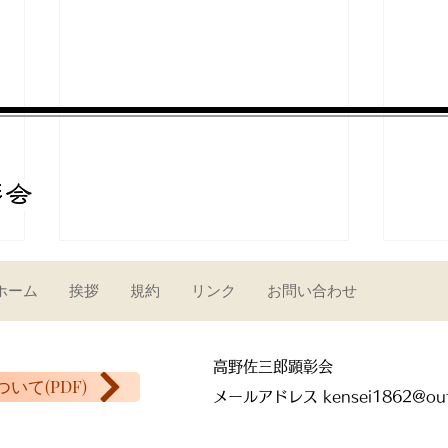
ホーム
挨拶
規約
リンク
お問い合わせ
高野佐三郎顕彰会
いて(PDF)
​メールアドレス
kensei1862@ou
佐三郎揮毫の書と長男泰正氏
『聞