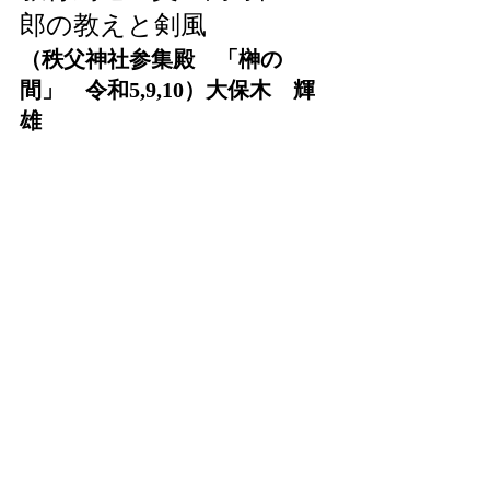
郎の教えと剣風
（秩父神社参集殿　「榊の
間」　令和5,9,10）大保木　輝
雄