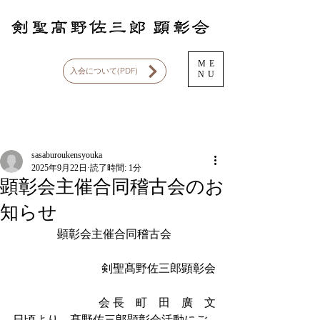
ME
入会について(PDF)
NU
記事
sasaburoukensyouka
2025年9月22日
読了時間: 1分
顕彰会主催合同稽古会のお
知らせ
顕彰会主催合同稽古会
　　　　　　剣聖髙野佐三郎顕彰会
　　　　　　会 長　町　田　廣　文
日頃より、髙野佐三郎顕彰会活動にご