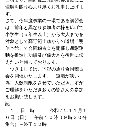
理解を賜り心より厚くお礼申し上げま
す。
さて、今年度事業の一環である講習会
は、前年と異なり参加者の枠を広げて
小学生（５年生以上）から大人までを
対象として髙野範士ゆかりの道場「明
信本館」で合同稽古会を開催し顕彰運
動を推進し功績及び偉大さを後世に伝
えたいと願っております。
　つきましては、下記の通り合同稽古
会を開催いたします。　道場が狭い
為、人数制限をさせていただきますが
ご理解をいただき多くの皆さんの参加
をお願い致します。
記
　１． 日　時            令和７年１１月１
６日（日）　午前１０時（９時３０分
集合）～終了１２時　