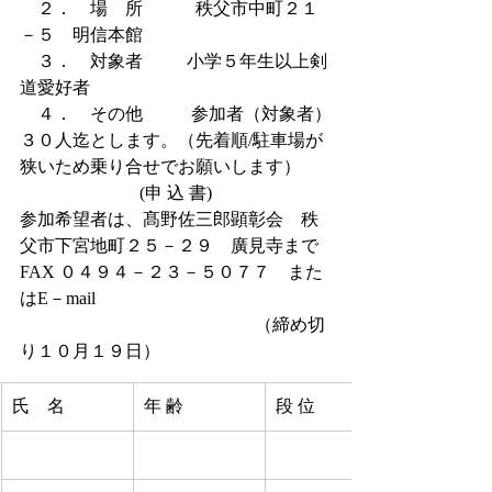
　２．　場　所            秩父市中町２１
－５　明信本館
　３．　対象者          小学５年生以上剣
道愛好者
　４．　その他           参加者（対象者）
３０人迄とします。（先着順/駐車場が
狭いため乗り合せでお願いします）
(申 込 書)
参加希望者は、髙野佐三郎顕彰会　秩
父市下宮地町２５－２９　廣見寺まで
FAX ０４９４－２３－５０７７　また
はE－mail 
kensei1862@outlook.com
　　　（締め切
り１０月１９日）
氏    名
年 齢
段 位