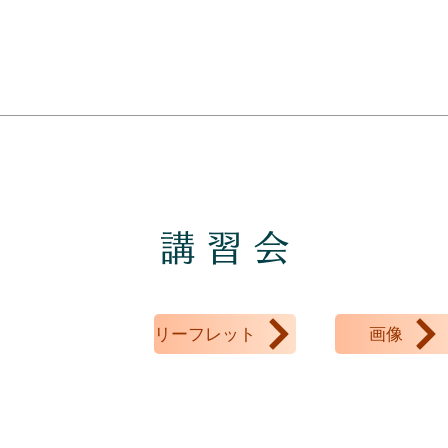
講 習 会
リーフレット
画像